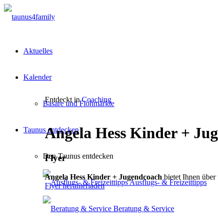
Aktuelles
Kalender
Entdeckt in
Coaching
Basare und Flohmärkte
Angela Hess Kinder + Ju
Taunus entdecken
Den Taunus entdecken
Flyer
Angela Hess Kinder + Jugendcoach
bietet Ihnen über
Ausflugs- & Freizeittipps
Flyer herunterladen
Beratung & Service