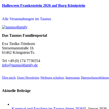
Halloween Frankenstein 2026 auf Burg Königstein
Alle Veranstaltungen im Taunus
Das Taunus Familienportal
Eva Tiedke-Trimborn
Stresemannstraße 1h
61462 Königstein/Ts.
Tel +49 (0) 174 7736554
info@taunus4family.de
Über mich
,
Unser Newsletter
,
Werbung schalten
,
Impressum
,
Datenschutz­erklärun
Aktuelle Beiträge
Karneval und Fasching im Taunus feiern 2026!
5. Januar 2026 