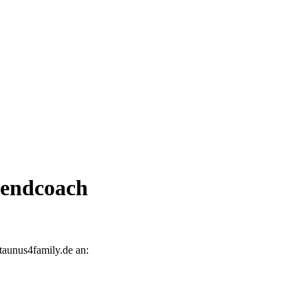
gendcoach
 taunus4family.de an: