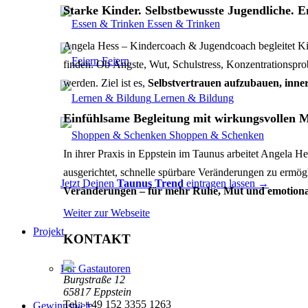
Starke Kinder. Selbstbewusste Jugendliche. E
Essen & Trinken
Angela Hess – Kindercoach & Jugendcoach begleitet Kind
Feiern
finden. Ob Ängste, Wut, Schulstress, Konzentrationspro
werden. Ziel ist es,
Selbstvertrauen aufzubauen, inner
Lernen & Bildung
Einfühlsame Begleitung mit wirkungsvollen 
Shoppen & Schenken
In ihrer Praxis in Eppstein im Taunus arbeitet Angela H
ausgerichtet, schnelle spürbare Veränderungen zu ermög
Jetzt Deinen
Taunus Trend
eintragen lassen →
Veränderungen – für mehr Ruhe, Mut und emotionale
Weiter zur Webseite
Projekt
KONTAKT
Für Gastautoren
Burgstraße 12
65817 Eppstein
Tel.: +49 152 3355 1263
Gewinnspiele