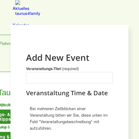
Aktuelles
Kalender
Flohmärkte
Add New Event
Taunus entdecken
(required)
Veranstaltungs-Titel
Taunus entdecken
Veranstaltung Time & Date
Bei mehreren Zeitblöcken einer
gs- &
Essen &
Lernen &
Jetzt Deinen
Veranstaltung bitten wir Sie, diese unten im
ttipps
Trinken
Bildung
Taunus Trend
Feld "Veranstaltungsbeschreibung" mit
aufzuführen.
eintragen
lassen →
ng &
Feiern
Shoppen &