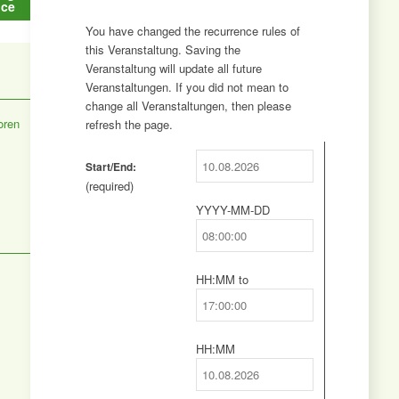
ice
Schenken
You have changed the recurrence rules of
this Veranstaltung. Saving the
Veranstaltung will update all future
Projekt
Veranstaltungen. If you did not mean to
change all Veranstaltungen, then please
oren
refresh the page.
Event
Start/End:
Gewinnspiele
Start
(required)
Date
YYYY-MM-DD
Event
Kontakt
Start
Time
HH:MM
to
Event
End
Time
HH:MM
Event
End
Menü
Date