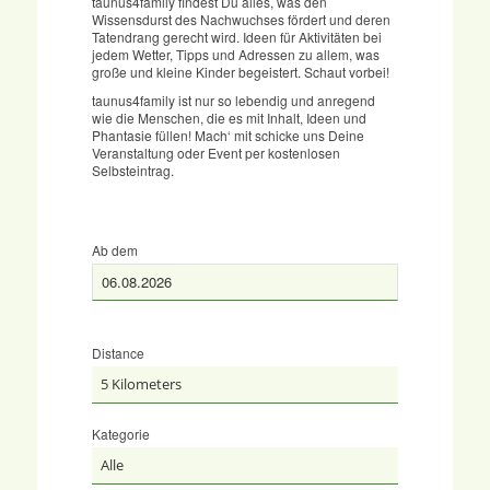
taunus4family findest Du alles, was den
Wissensdurst des Nachwuchses fördert und deren
Tatendrang gerecht wird. Ideen für Aktivitäten bei
Gewinnspiele
jedem Wetter, Tipps und Adressen zu allem, was
große und kleine Kinder begeistert. Schaut vorbei!
taunus4family ist nur so lebendig und anregend
Kontakt
wie die Menschen, die es mit Inhalt, Ideen und
Phantasie füllen! Mach‘ mit schicke uns Deine
Veranstaltung oder Event per kostenlosen
Selbsteintrag.
Ab dem
Menü
Distance
Kategorie