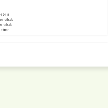
44 94 8
n-roth.de
n-roth.de
 öffnen