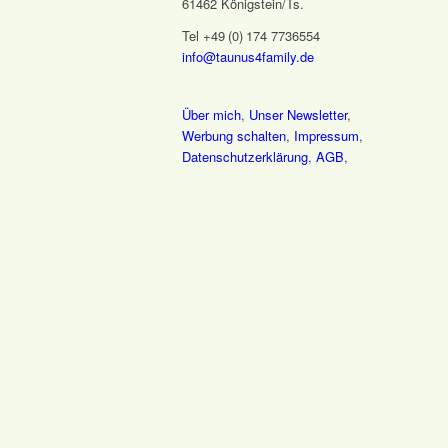
61462 Königstein/Ts.
Tel +49 (0) 174 7736554
info@taunus4family.de
Über mich
,
Unser Newsletter
,
Werbung schalten
,
Impressum
,
Datenschutz­erklärung
,
AGB
,