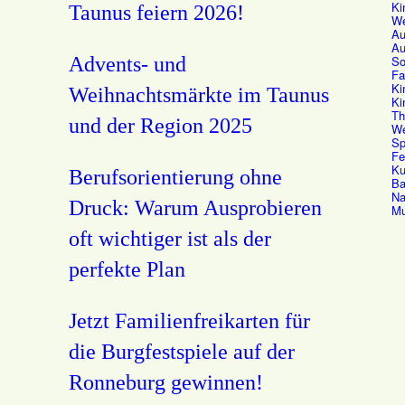
Ki
Taunus feiern 2026!
We
Au
Au
Advents- und
So
Fa
Ki
Weihnachtsmärkte im Taunus
Ki
Th
und der Region 2025
We
Sp
Fe
Ku
Berufsorientierung ohne
Ba
Na
Druck: Warum Ausprobieren
Mu
oft wichtiger ist als der
perfekte Plan
Jetzt Familienfreikarten für
die Burgfestspiele auf der
Ronneburg gewinnen!