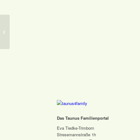
Bauernhof und Kutschfahrten Sänger
Das Taunus Familienportal
Eva Tiedke-Trimborn
Stresemannstraße 1h