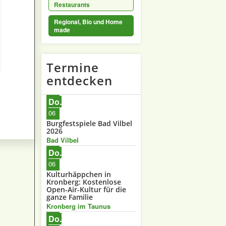
Restaurants
Regional, Bio und Home
made
Termine
entdecken
Do.
06
Burgfestspiele Bad Vilbel
2026
Bad Vilbel
Do.
06
Kulturhäppchen in
Kronberg: Kostenlose
Open-Air-Kultur für die
ganze Familie
Kronberg im Taunus
Do.