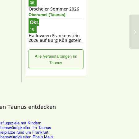
06
Orscheler Sommer 2026
Oberursel (Taunus)
Okt.
16
Be
Halloween Frankenstein
2026 auf Burg Königstein
Alle Veranstaltungen im
Taunus
en Taunus entdecken
sflugsziele mit Kindern
henswürdigkeiten im Taunus
ielplätze rund um Frankfurt
henswürdigkeiten Rhein Main