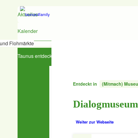
Aktuelles
Kalender
und Flohmärkte
Taunus entdecken
Entdeckt in
(Mitmach) Museu
Den Taunus entdecken
Dialogmuseum
Ausflugs- & Freizeittipps
Essen
Beratung & Service
Weiter zur Webseite