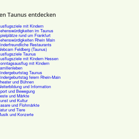
en Taunus entdecken
usflugsziele mit Kindern
ehenswürdigkeiten im Taunus
pielplätze rund um Frankfurt
ehenswürdigkeiten Rhein Main
inderfreundliche Restaurants
ebcam Feldberg (Taunus)
usflugsziele Taunus
usflugsziele mit Kindern Hessen
onntagsausflug mit Kindern
amilienleben
indergeburtstag Taunus
indergeburtstag feiern Rhein-Main
heater und Bühnen
eiterbildung und Information
port und Bewegung
este und Märkte
unst und Kultur
asare und Flohmärkte
atur und Tiere
usik und Konzerte