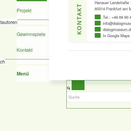
Hanauer Landstraße 
KONTAKT
60314 Frankfurt am 
Projekt
Tel.: +49 69 90 
tautoren
info@dialogmus
dialogmuseum.d
Gewinnspiele
In Google Maps 
Kontakt
ich
Menü