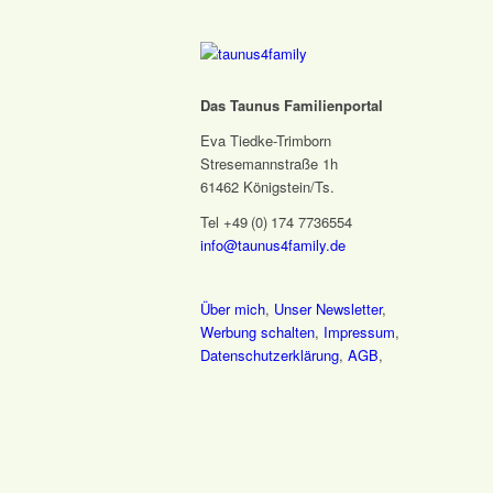
Das Taunus Familienportal
Eva Tiedke-Trimborn
Stresemannstraße 1h
61462 Königstein/Ts.
Tel +49 (0) 174 7736554
info@taunus4family.de
Über mich
,
Unser Newsletter
,
Werbung schalten
,
Impressum
,
Datenschutz­erklärung
,
AGB
,