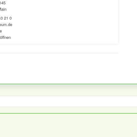
145
Main
43 21 0
eum.de
e
öffnen