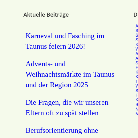
Aktuelle Beiträge
D
A
S
Karneval und Fasching im
S
S
K
Taunus feiern 2026!
W
A
A
Advents- und
S
F
K
Weihnachtsmärkte im Taunus
K
T
und der Region 2025
W
S
F
K
Die Fragen, die wir unseren
B
N
Eltern oft zu spät stellen
M
Berufsorientierung ohne