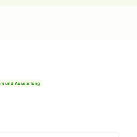
m und Ausstellung
Jetzt Deinen
 & Trinken
Lernen & Bildung
Taunus Trend
eintragen lasse
Feiern
Shoppen & Schenken