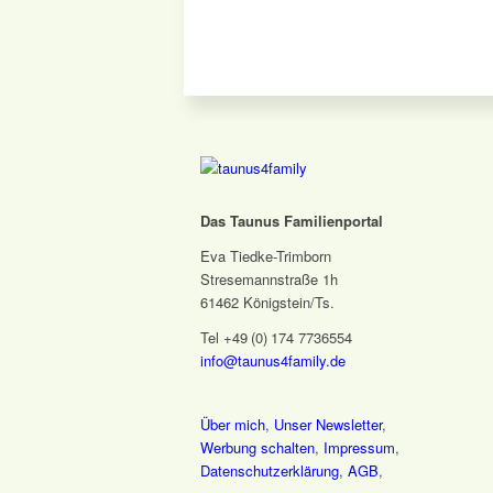
Das Taunus Familienportal
Eva Tiedke-Trimborn
Stresemannstraße 1h
61462 Königstein/Ts.
Tel +49 (0) 174 7736554
info@taunus4family.de
Über mich
,
Unser Newsletter
,
Werbung schalten
,
Impressum
,
Datenschutz­erklärung
,
AGB
,