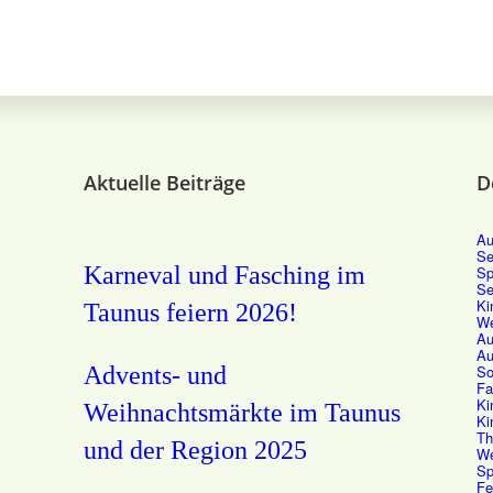
Aktuelle Beiträge
D
Au
Se
Karneval und Fasching im
Sp
Se
Ki
Taunus feiern 2026!
We
Au
Au
Advents- und
So
Fa
Ki
Weihnachtsmärkte im Taunus
Ki
Th
und der Region 2025
We
Sp
Fe