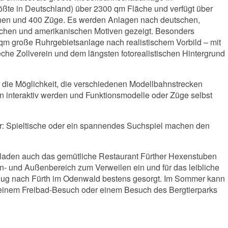
ßte in Deutschland) über 2300 qm Fläche und verfügt über
hen und 400 Züge. Es werden Anlagen nach deutschen,
schen und amerikanischen Motiven gezeigt. Besonders
 qm große Ruhrgebietsanlage nach realistischem Vorbild – mit
eche Zollverein und dem längsten fotorealistischen Hintergrund
 die Möglichkeit, die verschiedenen Modellbahnstrecken
 interaktiv werden und Funktionsmodelle oder Züge selbst
er: Spieltische oder ein spannendes Suchspiel machen den
aden auch das gemütliche Restaurant Fürther Hexenstuben
en- und Außenbereich zum Verweilen ein und für das leibliche
flug nach Fürth im Odenwald bestens gesorgt. Im Sommer kann
 einem Freibad-Besuch oder einem Besuch des Bergtierparks