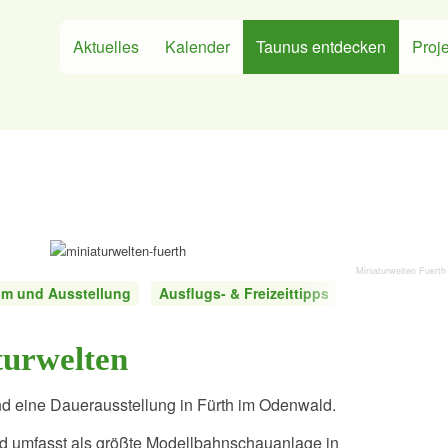
Aktuelles
Kalender
Taunus entdecken
Proje
Miniaturwelten Fuerth
m und Ausstellung
Ausflugs- & Freizeittipps
Kindergeburt
turwelten
ind eine Dauerausstellung in Fürth im Odenwald.
 umfasst als größte Modellbahnschauanlage in