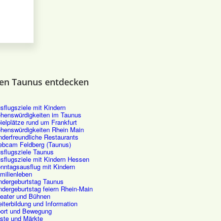
en Taunus entdecken
sflugsziele mit Kindern
henswürdigkeiten im Taunus
ielplätze rund um Frankfurt
henswürdigkeiten Rhein Main
nderfreundliche Restaurants
bcam Feldberg (Taunus)
sflugsziele Taunus
sflugsziele mit Kindern Hessen
nntagsausflug mit Kindern
milienleben
ndergeburtstag Taunus
ndergeburtstag feiern Rhein-Main
eater und Bühnen
iterbildung und Information
ort und Bewegung
ste und Märkte