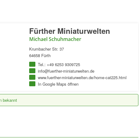
Fürther Miniaturwelten
Michael Schuhmacher
Krumbacher Str. 37
64658 Fürth
Tel.: +49 6253 9309725
info@fuerther-miniaturwelten.de
www.fuerther-miniaturwelten.de/home-cat225.html
In Google Maps öffnen
en bekannt