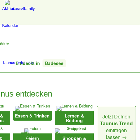
Aktuelles
Kalender
ärkte
Taunus entdecken
Entdeckt in
Badesee
Hattsteinweiher
nus entdecken
Weiter zur Webseite
 &
Essen & Trinken
Lernen &
Jetzt Deinen
Am Hattsteinweiher
ps
Bildung
Taunus Trend
61250 Usingen
eintragen
Tel.: +49 6081 10 24 0
lassen →
 &
Feiern
Shoppen &