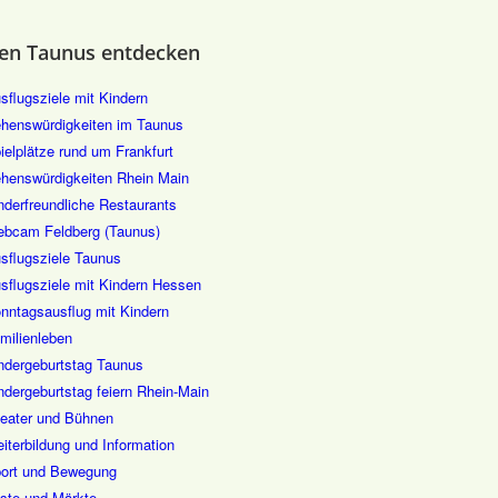
en Taunus entdecken
sflugsziele mit Kindern
henswürdigkeiten im Taunus
ielplätze rund um Frankfurt
henswürdigkeiten Rhein Main
nderfreundliche Restaurants
bcam Feldberg (Taunus)
sflugsziele Taunus
sflugsziele mit Kindern Hessen
nntagsausflug mit Kindern
milienleben
ndergeburtstag Taunus
ndergeburtstag feiern Rhein-Main
eater und Bühnen
iterbildung und Information
ort und Bewegung
ste und Märkte