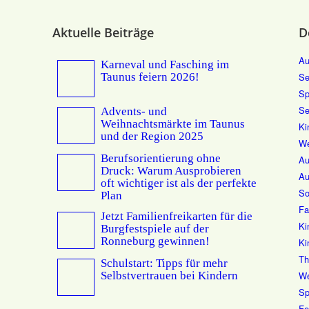
Aktuelle Beiträge
D
Au
Karneval und Fasching im
Taunus feiern 2026!
Se
Sp
Se
Advents- und
Weihnachtsmärkte im Taunus
Ki
und der Region 2025
We
Berufsorientierung ohne
Au
Druck: Warum Ausprobieren
Au
oft wichtiger ist als der perfekte
So
Plan
Fa
Jetzt Familienfreikarten für die
Ki
Burgfestspiele auf der
Ronneburg gewinnen!
Ki
Th
Schulstart: Tipps für mehr
Selbstvertrauen bei Kindern
We
Sp
Fe