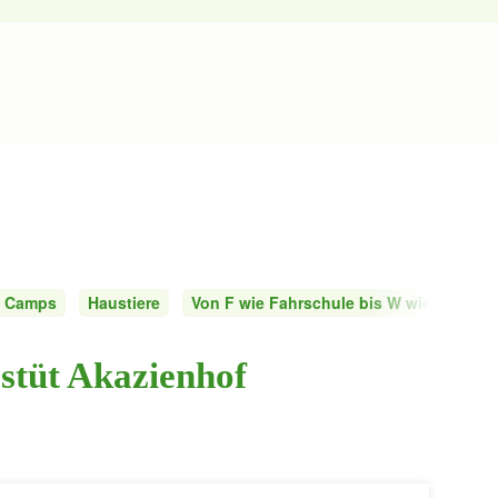
d Camps
Haustiere
Von F wie Fahrschule bis W wie Wildnis
stüt Akazienhof
Jetzt Deinen
 & Trinken
Lernen & Bildung
Taunus Trend
eintragen lasse
Feiern
Shoppen & Schenken