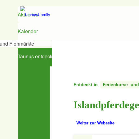
Aktuelles
Kalender
und Flohmärkte
Taunus entdecken
Entdeckt in
Ferienkurse- un
Den Taunus entdecken
Islandpferdege
Ausflugs- & Freizeittipps
Essen
Beratung & Service
Weiter zur Webseite