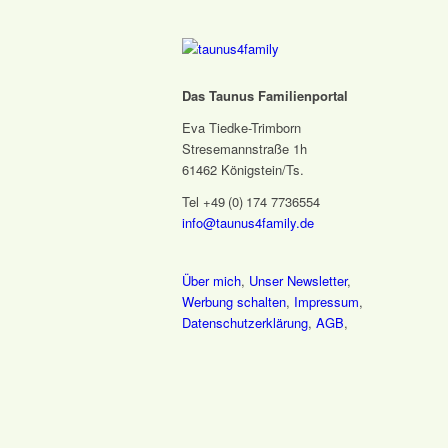
Das Taunus Familienportal
Eva Tiedke-Trimborn
Stresemannstraße 1h
61462 Königstein/Ts.
Tel +49 (0) 174 7736554
info@taunus4family.de
Über mich
,
Unser Newsletter
,
Werbung schalten
,
Impressum
,
Datenschutz­erklärung
,
AGB
,