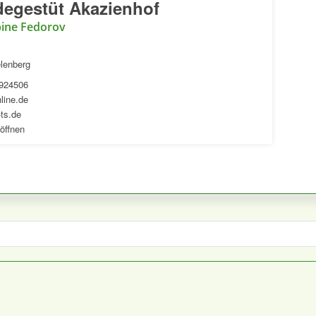
degestüt Akazienhof
ine Fedorov
lenberg
3924506
line.de
ts.de
öffnen