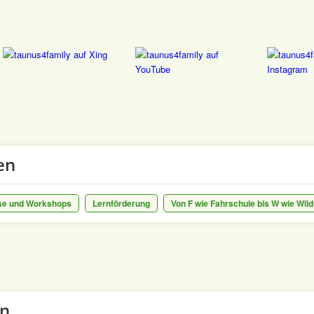
en
se und Workshops
Lernförderung
Von F wie Fahrschule bis W wie Wil
en