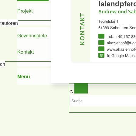
Islandpfer
Projekt
Andrew und Sab
KONTAKT
Teufelslai 1
tautoren
61389 Schmitten See
Gewinnspiele
Tel.: +49 157 8
akazienhof@t-on
www.akazienhof-
Kontakt
In Google Maps 
ich
Menü