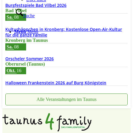
Burgfestspiele Bad Vilbel 2026
Bad Vilbel
Suche
Sa.
08
Kulturhäppchen in Kronberg: Kostenlose Open-Air-Kultur
Menü
Menü
für die ganze Familie
Kronberg im Taunus
Sa.
08
Orscheler Sommer 2026
Oberursel (Taunus)
Okt.
16
Halloween Frankenstein 2026 auf Burg Königstein
Alle Veranstaltungen im Taunus