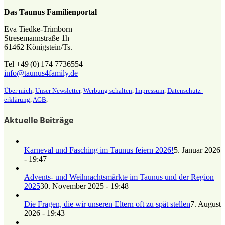
Das Taunus Familienportal
Eva Tiedke-Trimborn
Stresemannstraße 1h
61462 Königstein/Ts.
Tel +49 (0) 174 7736554
info@taunus4family.de
Über mich
,
Unser Newsletter
,
Werbung schalten
,
Impressum
,
Datenschutz­
erklärung
,
AGB
,
Aktuelle Beiträge
Karneval und Fasching im Taunus feiern 2026!
5. Januar 2026
- 19:47
Advents- und Weihnachtsmärkte im Taunus und der Region
2025
30. November 2025 - 19:48
Die Fragen, die wir unseren Eltern oft zu spät stellen
7. August
2026 - 19:43