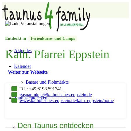
Entdeckt in
Ferienkurse- und Camps
Kath. Pfarrei Eppstein
Aktuelles
Kalender
Weiter zur Webseite
Basare und Flohmärkte
Tel.: +49 6198 591741
gaspar.minja@katholisches-eppstein.de
Taunus entdecken
www.katholisches-eppstein.de/kath_eppstein/home
Den Taunus entdecken