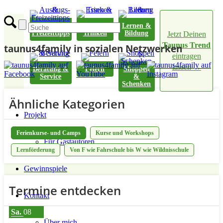
Ausflugs- &
Essen &
Lernen &
Freizeittipps
Trinken
Bildung
Jetzt Deinen
Taunus Trend
taunus4family in sozialen Netzwerken
eintragen
lassen →
Beratung &
Feiern
Shoppen
Service
&
Schenken
Ähnliche Kategorien
Projekt
Ferienkurse- und Camps
Kurse und Workshops
Für Gastautoren
Lernförderung
Von F wie Fahrschule bis W wie Wildnisschule
Gewinnspiele
Termine entdecken
Kontakt
Sa.
08
Über mich