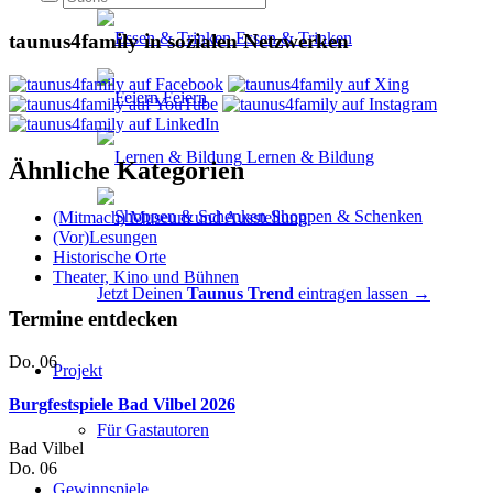
Essen & Trinken
taunus4family in sozialen Netzwerken
Feiern
Lernen & Bildung
Ähnliche Kategorien
Shoppen & Schenken
(Mitmach) Museum und Ausstellung
(Vor)Lesungen
Historische Orte
Theater, Kino und Bühnen
Jetzt Deinen
Taunus Trend
eintragen lassen →
Termine entdecken
Do.
06
Projekt
Burgfestspiele Bad Vilbel 2026
Für Gastautoren
Bad Vilbel
Do.
06
Gewinnspiele