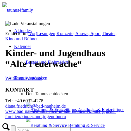
Aktuelles
Entdeckt in
(Vor)Lesungen
Konzerte, Shows, Sport
Theater,
Kino und Bühnen
Kalender
Kinder- und Jugendhaus
“Alte Feuerwache“
Basare und Flohmärkte
Taunus entdecken
Weiter zur Webseite
KONTAKT
Den Taunus entdecken
Tel.: +49 6032-4278
diana.friedrich@bad-nauheim.de
Ausflugs- & Freizeittipps
www.bad-nauheim.de/leben-in-bad-nauheim/kinder-jugend-
familien/kinder-und-jugendbuero
Beratung & Service