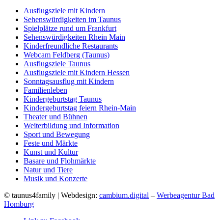
Ausflugsziele mit Kindern
Sehenswürdigkeiten im Taunus
Spielplätze rund um Frankfurt
Sehenswürdigkeiten Rhein Main
Kinderfreundliche Restaurants
Webcam Feldberg (Taunus)
Ausflugsziele Taunus
Ausflugsziele mit Kindern Hessen
Sonntagsausflug mit Kindern
Familienleben
Kindergeburtstag Taunus
Kindergeburtstag feiern Rhein-Main
Theater und Bühnen
Weiterbildung und Information
Sport und Bewegung
Feste und Märkte
Kunst und Kultur
Basare und Flohmärkte
Natur und Tiere
Musik und Konzerte
© taunus4family | Webdesign:
cambium.digital
–
Werbeagentur Bad
Homburg