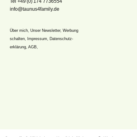
Tel +49 (0) 174 7736554
info@taunus4family.de
Über mich
,
Unser Newsletter
,
Werbung
schalten
,
Impressum
,
Datenschutz­
erklärung
,
AGB
,