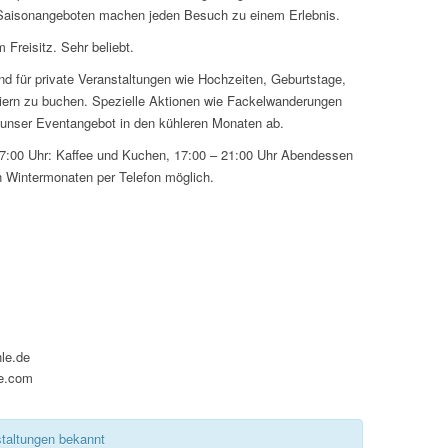
 Saisonangeboten machen jeden Besuch zu einem Erlebnis.
Essen & Trinken
m Freisitz. Sehr beliebt.
nd für private Veranstaltungen wie Hochzeiten, Geburtstage,
Feiern
iern zu buchen. Spezielle Aktionen wie Fackelwanderungen
nser Eventangebot in den kühleren Monaten ab.
Lernen & Bildung
17:00 Uhr: Kaffee und Kuchen, 17:00 – 21:00 Uhr Abendessen
n Wintermonaten per Telefon möglich.
Shoppen & Schenken
agen lassen →
le.de
le.com
staltungen bekannt