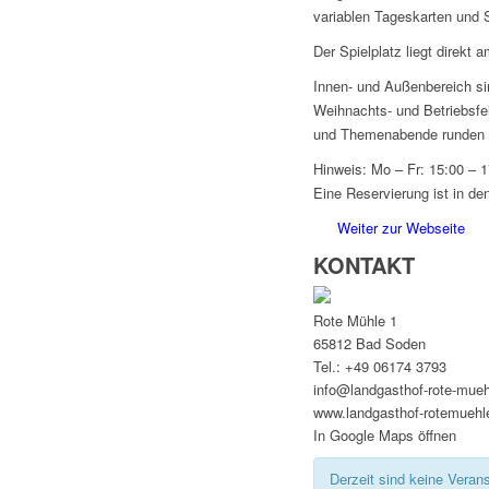
variablen Tageskarten und
Der Spielplatz liegt direkt a
Innen- und Außenbereich si
Weihnachts- und Betriebsfe
und Themenabende runden u
Hinweis: Mo – Fr: 15:00 – 
Eine Reservierung ist in de
Weiter zur Webseite
KONTAKT
Jetzt Deinen
Taunus Trend
eintr
Rote Mühle 1
65812 Bad Soden
Projekt
Tel.: +49 06174 3793
info@landgasthof-rote-mueh
Für Gastautoren
www.landgasthof-rotemueh
In Google Maps öffnen
Gewinnspiele
Derzeit sind keine Veran