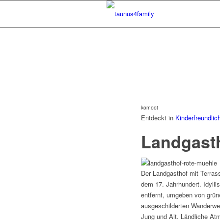
Aktuelles
Kalender
Basare und Flohmärkte
komoot
Entdeckt in
Kinderfreundlic
Taunus entdecken
Landgast
Den Taunus entdecken
Der Landgasthof mit Terras
dem 17. Jahrhundert. Idylli
entfernt, umgeben von grün
ausgeschilderten Wanderwege
Jung und Alt. Ländliche Atm