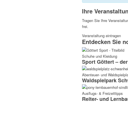
Ihre Veranstaltun
Kontakt
Tragen Sie Ihre Veranstaltu
frei.
Über mich
Veranstaltung eintragen
Entdecken Sie n
Schuhe und Kleidung
Sport Göttert – de
Menü
Abenteuer- und Waldspielpl
Waldspielpark Sc
Ausflugs- & Freizeittipps
Reiter- und Lernb