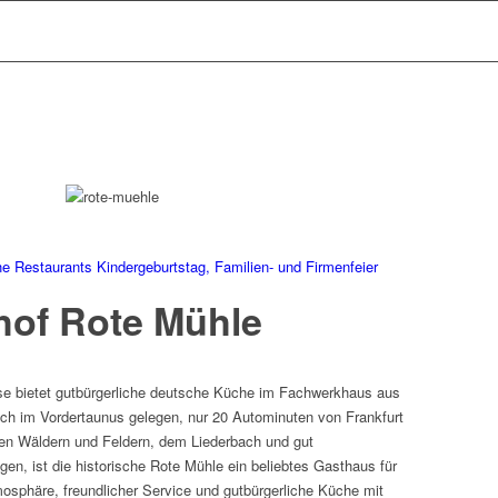
he Restaurants
Kindergeburtstag, Familien- und Firmenfeier
hof Rote Mühle
se bietet gutbürgerliche deutsche Küche im Fachwerkhaus aus
Ausflugs- & Freizeittipps
sch im Vordertaunus gelegen, nur 20 Autominuten von Frankfurt
en Wäldern und Feldern, dem Liederbach und gut
n, ist die historische Rote Mühle ein beliebtes Gasthaus für
Beratung & Service
osphäre, freundlicher Service und gutbürgerliche Küche mit