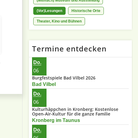
(Mitmach) Museum und Ausstellung
(Vor)Lesungen
Historische Orte
Theater, Kino und Bühnen
Termine entdecken
Do.
06
Burgfestspiele Bad Vilbel 2026
Bad Vilbel
Do.
06
Kulturhäppchen in Kronberg: Kostenlose
Open-Air-Kultur für die ganze Familie
Kronberg im Taunus
Do.