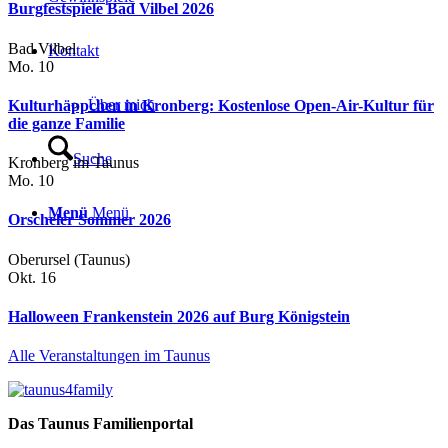
Burgfestspiele Bad Vilbel 2026
Bad Vilbel
Kontakt
Mo.
10
Über mich
Kulturhäppchen in Kronberg: Kostenlose Open-Air-Kultur für
die ganze Familie
Suche
Kronberg im Taunus
Mo.
10
Menü
Menü
Orscheler Sommer 2026
Oberursel (Taunus)
Okt.
16
Halloween Frankenstein 2026 auf Burg Königstein
Alle Veranstaltungen im Taunus
Das Taunus Familienportal