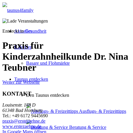
Entdeckt in
Aktuelles
Gesundheit
Praxis für
Kalender
Kinderzahnheilkunde Dr. Nina
Basare und Flohmärkte
Teubner
Taunus entdecken
Weiter zur Webseite
KONTAKT
Den Taunus entdecken
Louisenstr. 148 D
61348 Bad Homburg
Ausflugs- & Freizeittipps
Tel.: +49 6172 9445690
praxis@erstezaehne.de
www.erstezaehne.de
Beratung & Service
In Google Maps öffnen