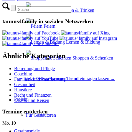
Essen & Trinken
taunus4family in sozialen Netzwerken
Feiern
Lernen & Bildung
Ähnliche Kategorien
Shoppen & Schenken
Betreuung und Pflege
Coaching
Jetzt Deinen
Taunus Trend
eintragen lassen →
Familien- und Paarberatung
Gesundheit
Haustiere
Recht und Finanzen
Projekt
Urlaub und Reisen
Termine entdecken
Für Gastautoren
Mo.
10
Gewinnspiele