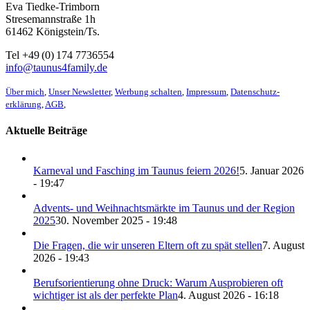
Eva Tiedke-Trimborn
Stresemannstraße 1h
61462 Königstein/Ts.
Tel +49 (0) 174 7736554
info@taunus4family.de
Über mich
,
Unser Newsletter
,
Werbung schalten
,
Impressum
,
Datenschutz­
erklärung
,
AGB
,
Aktuelle Beiträge
Karneval und Fasching im Taunus feiern 2026!
5. Januar 2026
- 19:47
Advents- und Weihnachtsmärkte im Taunus und der Region
2025
30. November 2025 - 19:48
Die Fragen, die wir unseren Eltern oft zu spät stellen
7. August
2026 - 19:43
Berufsorientierung ohne Druck: Warum Ausprobieren oft
wichtiger ist als der perfekte Plan
4. August 2026 - 16:18