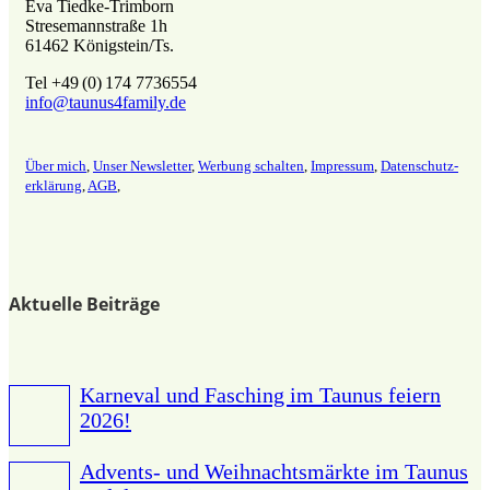
Eva Tiedke-Trimborn
Stresemannstraße 1h
61462 Königstein/Ts.
Tel +49 (0) 174 7736554
info@taunus4family.de
Über mich
,
Unser Newsletter
,
Werbung schalten
,
Impressum
,
Datenschutz­
erklärung
,
AGB
,
Aktuelle Beiträge
Karneval und Fasching im Taunus feiern
2026!
Advents- und Weihnachtsmärkte im Taunus