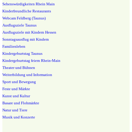
Sehenswürdigkeiten Rhein Main
Kinderfreundliche Restaurants
Webcam Feldberg (Taunus)
Ausflugsziele Taunus
Ausflugsziele mit Kindern Hessen
Sonntagsausflug mit Kindern
Familienleben
Kindergeburtstag Taunus
Kindergeburtstag feiern Rhein-Main
Theater und Bühnen
Weiterbildung und Information
Sport und Bewegung
Feste und Märkte
Kunst und Kultur
Basare und Flohmärkte
Natur und Tiere
Musik und Konzerte