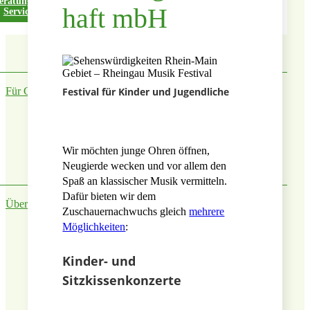
eratung &
Feiern
Shoppen &
haft mbH
Service
Schenken
Projekt
Festival für Kinder und Jugendliche
Für Gastautoren
Gewinnspiele
Wir möchten junge Ohren öffnen,
Neugierde wecken und vor allem den
Kontakt
Spaß an klassischer Musik vermitteln.
Dafür bieten wir dem
Über mich
Zuschauernachwuchs gleich
mehrere
Möglichkeiten
:
Suche
Kinder- und
Sitzkissenkonzerte
Menü
Menü