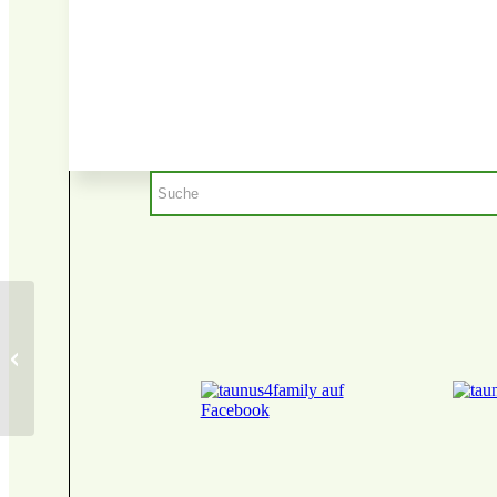
Sortierter Abgabebasar
der ev. Andreasgemeinde
Niederhöchstadt