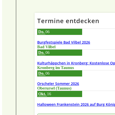
Termine entdecken
Do.
06
Burgfestspiele Bad Vilbel 2026
Bad Vilbel
Do.
06
Kulturhäppchen in Kronberg: Kostenlose Ope
Kronberg im Taunus
Do.
06
Orscheler Sommer 2026
Oberursel (Taunus)
Okt.
16
Halloween Frankenstein 2026 auf Burg Köni