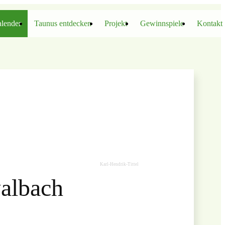
lender
Taunus entdecken
Projekt
Gewinnspiele
Kontakt
Karl-Hendrik-Tittel
albach