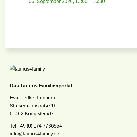
06. September 2026, 13:00
–
16:30
Das Taunus Familienportal
Eva Tiedke-Trimborn
Stresemannstraße 1h
61462 Königstein/Ts.
Tel +49 (0) 174 7736554
info@taunus4family.de