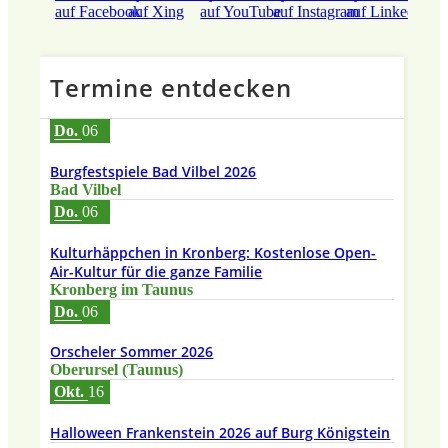
Termine entdecken
Do.
06
Burgfestspiele Bad Vilbel 2026
Bad Vilbel
Do.
06
Kulturhäppchen in Kronberg: Kostenlose Open-
Air-Kultur für die ganze Familie
Kronberg im Taunus
Do.
06
Orscheler Sommer 2026
Oberursel (Taunus)
Okt.
16
Halloween Frankenstein 2026 auf Burg Königstein