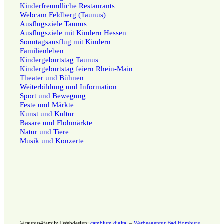
Kinderfreundliche Restaurants
Webcam Feldberg (Taunus)
Ausflugsziele Taunus
Ausflugsziele mit Kindern Hessen
Sonntagsausflug mit Kindern
Familienleben
Kindergeburtstag Taunus
Kindergeburtstag feiern Rhein-Main
Theater und Bühnen
Weiterbildung und Information
Sport und Bewegung
Feste und Märkte
Kunst und Kultur
Basare und Flohmärkte
Natur und Tiere
Musik und Konzerte
© taunus4family | Webdesign:
cambium.digital
–
Werbeagentur Bad Homburg