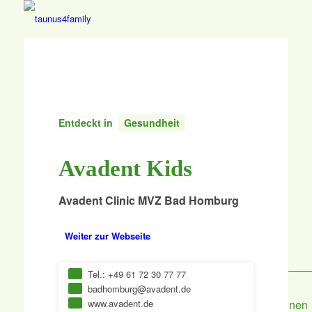
Aktuelles
Kalender
Entdeckt in
Gesundheit
Basare und Flohmärkte
Avadent Kids
Taunus entdecken
Avadent Clinic MVZ Bad Homburg
Weiter zur Webseite
Den Taunus entdecken
Tel.: +49 61 72 30 77 77
badhomburg@avadent.de
Ausflugs- &
Essen
Lernen &
Freizeittipps
&
Bildung
www.avadent.de
Jetzt Deinen