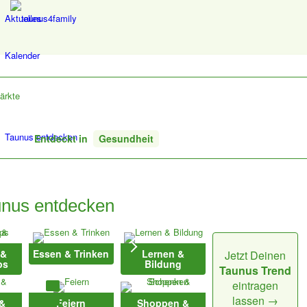
Aktuelles
Kalender
ärkte
Taunus entdecken
Entdeckt in
Gesundheit
Praxis für Osteopathie
nus entdecken
Andrea Fertig
Weiter zur Webseite
 &
Essen & Trinken
Lernen &
Jetzt Deinen
ps
Bildung
Taunus Trend
eintragen
Tel.: +49 6081 966 97 00
lassen →
info@handfertigkeiten.de
 &
Feiern
Shoppen &