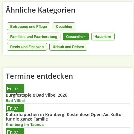
Ähnliche Kategorien
Betreuung und Pflege
Coaching
Familien- und Paarberatung
Gesundheit
Haustiere
Recht und Finanzen
Urlaub und Reisen
Termine entdecken
Fr.
07
Burgfestspiele Bad Vilbel 2026
Bad Vilbel
Fr.
07
Kulturhäppchen in Kronberg: Kostenlose Open-Air-Kultur
für die ganze Familie
Kronberg im Taunus
Fr.
07