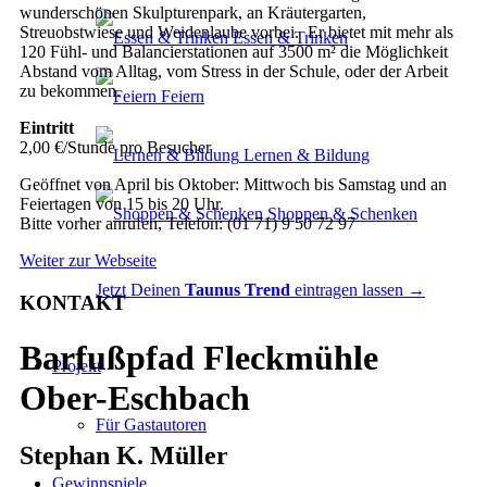
wunderschönen Skulpturenpark, an Kräutergarten,
Streuobstwiese und Weidenlaube vorbei. Er bietet mit mehr als
Essen & Trinken
120 Fühl- und Balancierstationen auf 3500 m² die Möglichkeit
Abstand vom Alltag, vom Stress in der Schule, oder der Arbeit
zu bekommen.
Feiern
Eintritt
2,00 €/Stunde pro Besucher
Lernen & Bildung
Geöffnet von April bis Oktober: Mittwoch bis Samstag und an
Feiertagen von 15 bis 20 Uhr.
Shoppen & Schenken
Bitte vorher anrufen, Telefon: (01 71) 9 50 72 97
Weiter zur Webseite
Jetzt Deinen
Taunus Trend
eintragen lassen →
KONTAKT
Barfußpfad Fleckmühle
Projekt
Ober-Eschbach
Für Gastautoren
Stephan K. Müller
Gewinnspiele