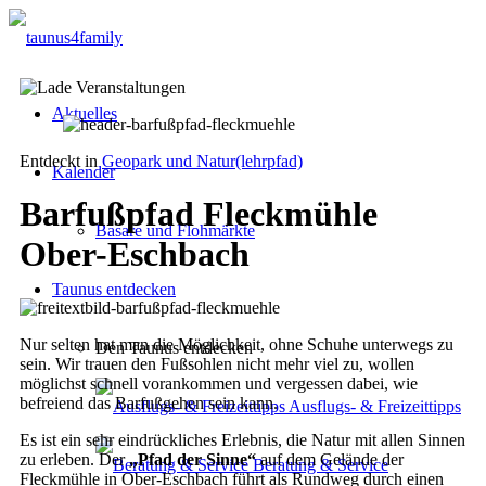
Aktuelles
Entdeckt in
Geopark und Natur(lehrpfad)
Kalender
Barfußpfad Fleckmühle
Basare und Flohmärkte
Ober-Eschbach
Taunus entdecken
Nur selten hat man die Möglichkeit, ohne Schuhe unterwegs zu
Den Taunus entdecken
sein. Wir trauen den Fußsohlen nicht mehr viel zu, wollen
möglichst schnell vorankommen und vergessen dabei, wie
befreiend das Barfußgehen sein kann.
Ausflugs- & Freizeittipps
Es ist ein sehr eindrückliches Erlebnis, die Natur mit allen Sinnen
zu erleben. Der
„Pfad der Sinne“
auf dem Gelände der
Beratung & Service
Fleckmühle in Ober-Eschbach führt als Rundweg durch einen