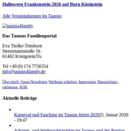
Halloween Frankenstein 2026 auf Burg Königstein
Alle Veranstaltungen im Taunus
Das Taunus Familienportal
Eva Tiedke-Trimborn
Stresemannstraße 1h
61462 Königstein/Ts.
Tel +49 (0) 174 7736554
info@taunus4family.de
Über mich
,
Unser Newsletter
,
Werbung schalten
,
Impressum
,
Datenschutz­
erklärung
,
AGB
,
Aktuelle Beiträge
Karneval und Fasching im Taunus feiern 2026!
5. Januar 2026
- 19:47
Advents- und Weihnachtsmärkte im Taunus und der Region