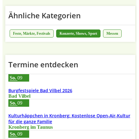
Ähnliche Kategorien
Feste, Märkte, Festivals
Konzerte, Shows, Sport
Messen
Termine entdecken
So.
09
Burgfestspiele Bad Vilbel 2026
Bad Vilbel
So.
09
Kulturhäppchen in Kronberg: Kostenlose Open-Air-Kultur
für die ganze Familie
Kronberg im Taunus
So.
09