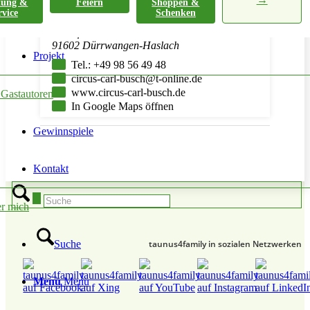
tung &
Feiern
Shoppen &
Manuel Wille-Busch
rvice
Schenken
Kreuzfeld 21
91602 Dürrwangen-Haslach
Projekt
Tel.: +49 98 56 49 48
circus-carl-busch@t-online.de
www.circus-carl-busch.de
 Gastautoren
In Google Maps öffnen
Gewinnspiele
Kontakt
r mich
taunus4family in sozialen Netzwerken
Suche
Menü
Menü