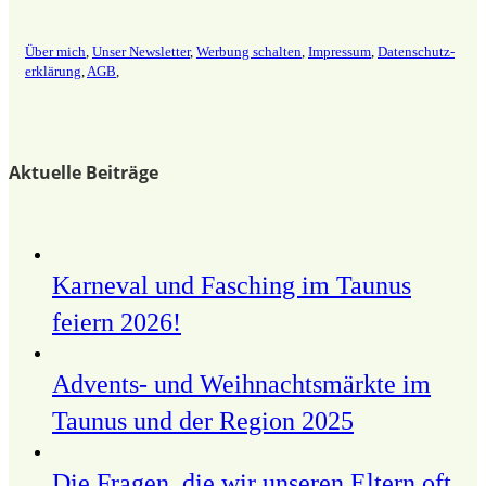
Über mich
,
Unser Newsletter
,
Werbung schalten
,
Impressum
,
Datenschutz­
erklärung
,
AGB
,
Aktuelle Beiträge
Karneval und Fasching im Taunus
feiern 2026!
Advents- und Weihnachtsmärkte im
Taunus und der Region 2025
Die Fragen, die wir unseren Eltern oft