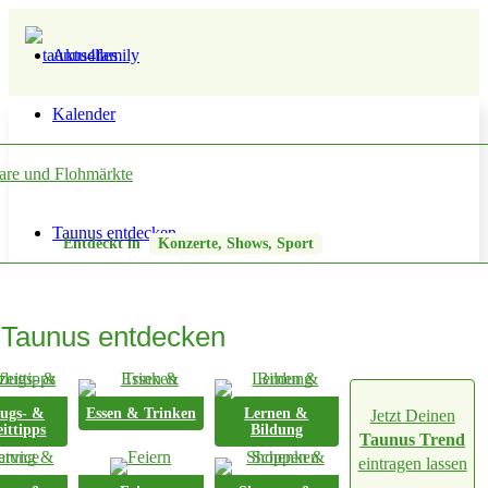
Aktuelles
Kalender
are und Flohmärkte
Taunus entdecken
Entdeckt in
Konzerte, Shows, Sport
Circus Carl Busch
Taunus entdecken
Weiter zur Webseite
lugs- &
Essen & Trinken
Lernen &
Jetzt Deinen
eittipps
Bildung
Taunus Trend
eintragen lassen
Circus Carl Busch
→