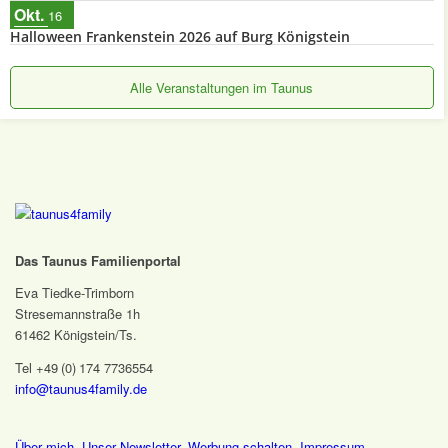
Okt.
16
Halloween Frankenstein 2026 auf Burg Königstein
Alle Veranstaltungen im Taunus
Das Taunus Familienportal
Eva Tiedke-Trimborn
Stresemannstraße 1h
61462 Königstein/Ts.
Tel +49 (0) 174 7736554
info@taunus4family.de
Über mich
,
Unser Newsletter
,
Werbung schalten
,
Impressum
,