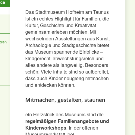
ice
Schenken
Das Stadtmuseum Hofheim am Taunus
ist ein echtes Highlight für Familien, die
Projekt
Kultur, Geschichte und Kreativität
gemeinsam erleben möchten. Mit
wechselnden Ausstellungen aus Kunst,
oren
Archäologie und Stadtgeschichte bietet
das Museum spannende Einblicke –
kindgerecht, abwechslungsreich und
Gewinnspiele
alles andere als langweilig. Besonders
schön: Viele Inhalte sind so aufbereitet,
Kontakt
dass auch Kinder neugierig mitmachen
und entdecken können.
Mitmachen, gestalten, staunen
ein Herzstück des Museums sind die
regelmäßigen Familienangebote und
Kinderworkshops
. In der offenen
Menü
Museumswerkstatt, bei