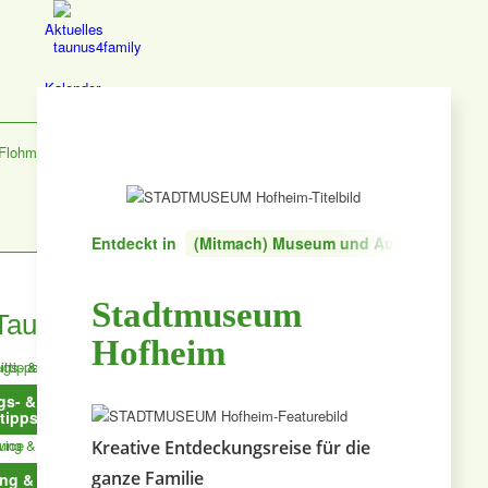
Aktuelles
Kalender
Flohmärkte
Taunus entdecken
Entdeckt in
(Mitmach) Museum und Ausstellung
Stadtmuseum
Taunus entdecken
Hofheim
gs- &
Essen &
Lernen &
Jetzt Deinen
ttipps
Trinken
Bildung
Taunus Trend
Kreative Entdeckungsreise für die
eintragen
lassen →
ganze Familie
ng &
Feiern
Shoppen &