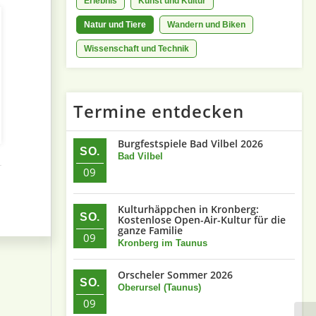
Erlebnis
Kunst und Kultur
Natur und Tiere
Wandern und Biken
Wissenschaft und Technik
Termine entdecken
Burgfestspiele Bad Vilbel 2026
SO.
Bad Vilbel
09
Kulturhäppchen in Kronberg:
SO.
Kostenlose Open-Air-Kultur für die
ganze Familie
09
Kronberg im Taunus
Orscheler Sommer 2026
SO.
Oberursel (Taunus)
09