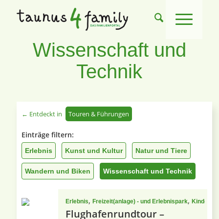
Wissenschaft und
Technik
← Entdeckt in
Touren & Führungen
Einträge filtern:
Erlebnis
Kunst und Kultur
Natur und Tiere
Wandern und Biken
Wissenschaft und Technik
,
,
Erlebnis
Freizeit(anlage) - und Erlebnispark
Kindergeb
Flughafenrundtour –