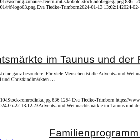
01/Fasching-zuhause-feiern-mit-s.kobold-stock.adobejpeg.jpeg
836
12
01/t4f-logo03.png
Eva Tiedke-Trimborn
2024-01-13 13:02:14
2024-02-
tsmärkte im Taunus und der
 eine ganz besondere. Für viele Menschen ist die Advents- und Weihnach
d und Christkindlmärkten …
/10/iStock-romrodinka.jpg
836
1254
Eva Tiedke-Trimborn
https://www
024-05-22 13:12:23
Advents- und Weihnachtsmärkte im Taunus und de
Familienprogramm