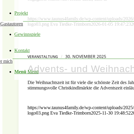
Projekt
https://www.taunus4family.de/wp-content/uploads/2026/
 Gastautoren
logo03.png
Eva Tiedke-Trimborn
2026-01-05 19:47:23
2
Gewinnspiele
Kontakt
30. NOVEMBER 2025
/
VERANSTALTUNG
r mich
Advents- und Weihnach
Menü
Menü
Die Weihnachtszeit ist für viele die schönste Zeit des 
stimmungsvolle Christkindlmärkte die Adventszeit einlä
https://www.taunus4family.de/wp-content/uploads/2025
logo03.png
Eva Tiedke-Trimborn
2025-11-30 19:48:52
2