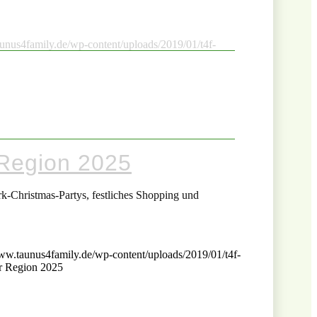
unus4family.de/wp-content/uploads/2019/01/t4f-
 Region 2025
rk-Christmas-Partys, festliches Shopping und
www.taunus4family.de/wp-content/uploads/2019/01/t4f-
r Region 2025