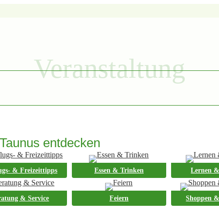
Veranstaltung
Taunus entdecken
ugs- & Freizeittipps
Essen & Trinken
Lernen &
im Taunus feiern 2026!
ratung & Service
Feiern
Shoppen &
bensqualität, sondern auch mit einer lebendigen und tief verwurzelten Fa
eszeit mit Musik, Tanz, …