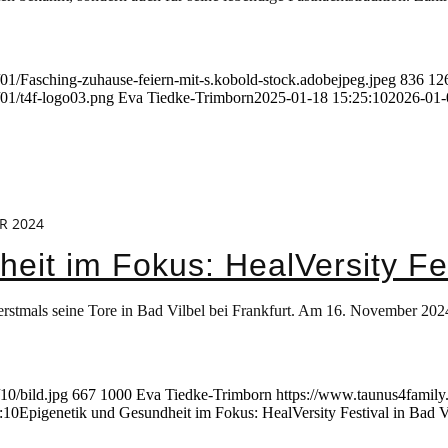
01/Fasching-zuhause-feiern-mit-s.kobold-stock.adobejpeg.jpeg
836
12
01/t4f-logo03.png
Eva Tiedke-Trimborn
2025-01-18 15:25:10
2026-01-
R 2024
it im Fokus: HealVersity Fes
erstmals seine Tore in Bad Vilbel bei Frankfurt. Am 16. November 2024
10/bild.jpg
667
1000
Eva Tiedke-Trimborn
https://www.taunus4family
:10
Epigenetik und Gesundheit im Fokus: HealVersity Festival in Bad V