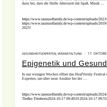
dazu bei, dass die fünfte Jahreszeit mit Spaß, Musik …
https://www.taunus4family.de/wp-content/uploads/2023/
https://www.taunus4family.de/wp-content/uploads/2019/
2025!
17. OKTOBE
/
GESUNDHEITSEXPERTEN
,
VERANSTALTUNG
Epigenetik und Gesundhe
In nur wenigen Wochen öffnet das HealVersity Festival 
Experten, um über neue Ansätze bei der …
https://www.taunus4family.de/wp-content/uploads/2024/
Tiedke-Trimborn
2024-10-17 09:49:01
2024-10-17 09:55