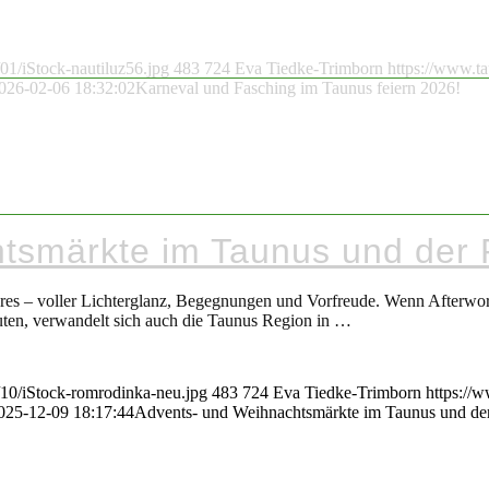
01/iStock-nautiluz56.jpg
483
724
Eva Tiedke-Trimborn
https://www.ta
026-02-06 18:32:02
Karneval und Fasching im Taunus feiern 2026!
tsmärkte im Taunus und der
Jahres – voller Lichterglanz, Begegnungen und Vorfreude. Wenn Afterwo
uten, verwandelt sich auch die Taunus Region in …
/10/iStock-romrodinka-neu.jpg
483
724
Eva Tiedke-Trimborn
https://
025-12-09 18:17:44
Advents- und Weihnachtsmärkte im Taunus und de