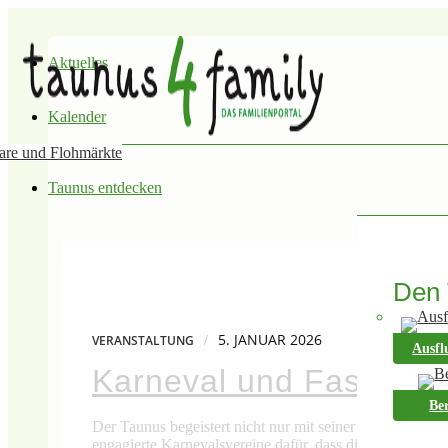
Aktuelles
Kalender
are und Flohmärkte
Taunus entdecken
Den 
5. JANUAR 2026
/
VERANSTALTUNG
Ausfl
Karneval und Fasching 
Be
Der Taunus begeistert nicht nur mit seiner naturnahen Le
engagierte Karnevalsvereine dafür, dass die fünfte Jahr