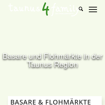
Basare und Flohmärkte in der
Taunus Region
BASARE & FLOHMÄRKTE