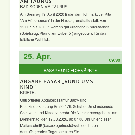
AM TAUNUS
BAD SODEN AM TAUNUS
Am Sonntag 19. April 2026 findet der Flohmarkt der Kita
"Am Hübenbusch" in der Hasselgrundhalle statt. Von
12:00h bis 15:00h werden gut erhaltene Kindersachen
(Spielzeug, Klamotten, Zubehör) angeboten. Für das
leibliche Wohl ist…
25. Apr.
09:30
BASARE UND FLOHMÄRKTE
ABGABE-BASAR „RUND UMS
KIND“
KRIFTEL
Gutsortierter Abgabebasar für Baby- und
Kleinkinderkleidung Gr. 50-176, Schuhe, Umstandsmode,
Spielzeug und Kinderzubehör Die Nummernvergabe ist am
Donnerstag, den 19.03.2026, ab 07:00 Uhr unter dieser
Mailanschrift! (basar.vogelnest@web.de) In den
darauffolgenden Tagen erhalten Sie…