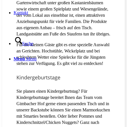
Gartenwirtschaft unter großen Kastanienbäumen
sowie einem großen Spielplatz und Wiesengelände,
Kontakt
der vom Lokal aus einsehbar ist, einen attraktiven
Anziehungspunkt für viele Familien. Die Produkte
aus eigenem Anbau – frisch auf den Tisch.
Landgaststätte am Fuße des Staufens tun ihr übriges.
Suche
Für die kleinen Gäste gibt es eine spezielle Auswahl
an Gerichten. Hochstühle, Wickelplatz und bei
schlechtem Wetter eine Spielecke für die Jüngsten
Menü
Menü
stehen zur Verfügung. Es gibt viel zu entdecken!
Kindergeburtstage
Sie planen einen Kindergeburtstag? Für
Kindergeburtstage bereitet Ihnen das Team vom
Gimbacher Hof gerne einen passenden Tisch und in
unserer Backstube können Sie einen Marmorkuchen
mit Smarties bestellen. Oder lieber Pommes und
Kinderschnitzel/Chicken Nuggets? Ganz nach