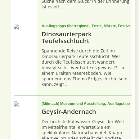
Suche nach dem Glück? In der Erinnerung
ist es oft …
,
,
Ausflugstipps überregional
Feste, Märkte, Festivals
F
Dinosaurierpark
Teufelsschlucht
Spannende Reise durch die Zeit im
Dinosaurierpark Teufelsschlucht Wer
durch die Teufelsschlucht wandert,
bewegt sich – wer hätte es gewusst? – in
einem uralten Meeresboden. Wie
spannend das Thema Erdgeschichte sein
kann, zeigt …
,
(Mitmach) Museum und Ausstellung
Ausflugstipps übe
Geysir-Andernach
Der höchste Kaltwasser-Geysir der Welt
Im Mittelrheintal erwartet Sie ein
spektakuläres Naturschauspiel. Knapp
alle zwei Stunden schießt der höchste