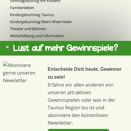
Sonntagsausflug mit Kindern
Familienleben
Kindergeburtstag Taunus
Kindergeburtstag feiern Rhein-Main
Theater und Bühnen
Weiterbildung und Information
Sport und Bewegung
Lust auf mehr Gewinnspiele?
Feste und Märkte
Kunst und Kultur
Basare und Flohmärkte
Entscheide Dich heute, Gewinner
Natur und Tiere
zu sein!
Musik und Konzerte
Erfahre vor allen anderen von
unseren attraktiven
Gewinnspielen oder was in der
Taunus Region los ist und
abonniere den kostenlosen
Newsletter:
© taunus4family | Webdesign:
cambium.digital
–
Werbeagentur Bad