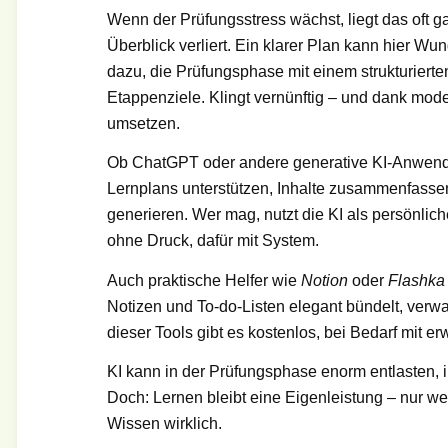
Wenn der Prüfungsstress wächst, liegt das oft g
Überblick verliert. Ein klarer Plan kann hier 
dazu, die Prüfungsphase mit einem strukturierten
Etappenziele. Klingt vernünftig – und dank moder
umsetzen.
Ob ChatGPT oder andere generative KI-Anwendu
Lernplans unterstützen, Inhalte zusammenfasse
generieren. Wer mag, nutzt die KI als persönlich
ohne Druck, dafür mit System.
Auch praktische Helfer wie
Notion
oder
Flashka
Notizen und To-do-Listen elegant bündelt, verw
dieser Tools gibt es kostenlos, bei Bedarf mit e
KI kann in der Prüfungsphase enorm entlasten, in
Doch: Lernen bleibt eine Eigenleistung – nur wer
Wissen wirklich.