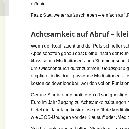
möchte.
tauchen Sie Ihren
Garten in ein
Fazit: Statt weiter aufzuschieben – einfach auf „
stimmungsvolles L...
Achtsamkeit auf Abruf – kle
Wenn der Kopf raucht und der Puls schneller sc
Apps schaffen genau das: kleine Inseln der Ruh
klassischen Meditationen auch Stimmungscheck
um zwischendurch durchzuatmen.
Headspace
g
empfiehlt individuell passende Meditationen – 
kostenlos downloadbar; wer den vollen Funktion
Gerade Studierende profitieren oft von günstige
Euro im Jahr Zugang zu Achtsamkeitsübungen 
bietet ein Jahr lang kostenlose geführte Meditat
wie „SOS-Übungen vor der Klausur“ oder „Medita
Solche Tools können helfen, Stresslevel zu se