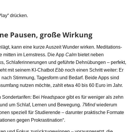
Play“ drücken.
ine Pausen, große Wirkung
hlägt, kann eine kurze Auszeit Wunder wirken. Meditations-
e mitten im Lernstress. Die App
Calm
bietet neben
s, Schlaferinnerungen und geführte Dehnübungen – perfekt,
eht mit seinem KI-Chatbot
Ebb
noch einen Schritt weiter: Er
je nach Stimmung, Tagesform und Bedarf. Beide Apps sind
sumfang nutzen möchte, zahlt etwa 40 bis 60 Euro im Jahr.
n Sondertarifen: Bei
Headspace
gibt es für weniger als zehn
rund um Schlaf, Lernen und Bewegung.
7Mind
wiederum
ionen speziell für Studierende – darunter praktische Formate
tionen gegen Prokrastination“.
nken und Fokus zurückzugewinnen – vorausgesetzt, die