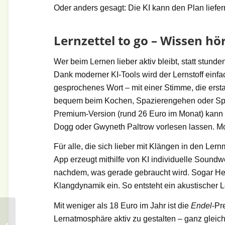
Oder anders gesagt: Die KI kann den Plan liefer
Lernzettel to go – Wissen hö
Wer beim Lernen lieber aktiv bleibt, statt stunde
Dank moderner KI-Tools wird der Lernstoff einf
gesprochenes Wort – mit einer Stimme, die erstau
bequem beim Kochen, Spazierengehen oder Sport
Premium-Version (rund 26 Euro im Monat) kann
Dogg oder Gwyneth Paltrow vorlesen lassen. Mot
Für alle, die sich lieber mit Klängen in den Ler
App erzeugt mithilfe von KI individuelle Soundw
nachdem, was gerade gebraucht wird. Sogar Her
Klangdynamik ein. So entsteht ein akustischer Ler
Mit weniger als 18 Euro im Jahr ist die
Endel
-Pr
Magische
Lernatmosphäre aktiv zu gestalten – ganz gleich
Winterabende: So