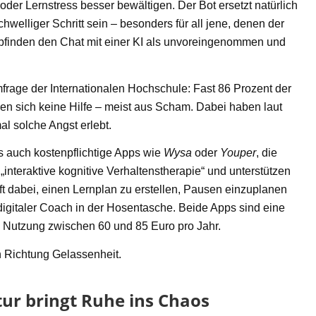
oder Lernstress besser bewältigen. Der Bot ersetzt natürlich
chwelliger Schritt sein – besonders für all jene, denen der
mpfinden den Chat mit einer KI als unvoreingenommen und
frage der Internationalen Hochschule: Fast 86 Prozent der
en sich keine Hilfe – meist aus Scham. Dabei haben laut
l solche Angst erlebt.
 auch kostenpflichtige Apps wie
Wysa
oder
Youper
, die
„interaktive kognitive Verhaltenstherapie“ und unterstützen
ft dabei, einen Lernplan zu erstellen, Pausen einzuplanen
digitaler Coach in der Hosentasche. Beide Apps sind eine
e Nutzung zwischen 60 und 85 Euro pro Jahr.
in Richtung Gelassenheit.
tur bringt Ruhe ins Chaos