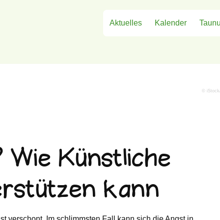
Aktuelles
Kalender
Taunu
© iStock
 Wie Künstliche
terstützen kann
 verschont. Im schlimmsten Fall kann sich die Angst in