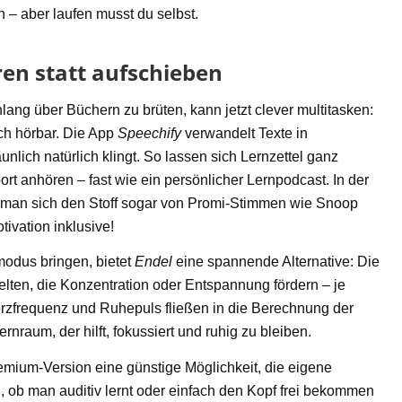
n – aber laufen musst du selbst.
ren statt aufschieben
nlang über Büchern zu brüten, kann jetzt clever multitasken:
ach hörbar. Die App
Speechify
verwandelt Texte in
nlich natürlich klingt. So lassen sich Lernzettel ganz
 anhören – fast wie ein persönlicher Lernpodcast. In der
 man sich den Stoff sogar von Promi-Stimmen wie Snoop
ivation inklusive!
nmodus bringen, bietet
Endel
eine spannende Alternative: Die
elten, die Konzentration oder Entspannung fördern – je
zfrequenz und Ruhepuls fließen in die Berechnung der
nraum, der hilft, fokussiert und ruhig zu bleiben.
emium-Version eine günstige Möglichkeit, die eigene
, ob man auditiv lernt oder einfach den Kopf frei bekommen