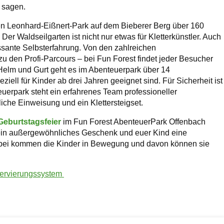
t sagen.
en Leonhard-Eißnert-Park auf dem Bieberer Berg über 160
er Waldseilgarten ist nicht nur etwas für Kletterkünstler. Auch
ssante Selbsterfahrung. Von den zahlreichen
zu den Profi-Parcours – bei Fun Forest findet jeder Besucher
 Helm und Gurt geht es im Abenteuerpark über 14
ziell für Kinder ab drei Jahren geeignet sind. Für Sicherheit ist
euerpark steht ein erfahrenes Team professioneller
che Einweisung und ein Klettersteigset.
 Geburtstagsfeier
im Fun Forest AbenteuerPark Offenbach
bt ein außergewöhnliches Geschenk und euer Kind eine
nbei kommen die Kinder in Bewegung und davon können sie
ervierungssystem