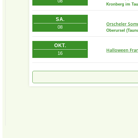
08
Kronberg im Ta
SA.
Orscheler Som
08
Oberursel (Taun
OKT.
Halloween Fran
16