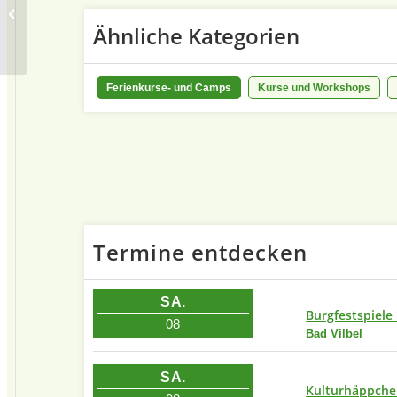
Informationszentrum
Ähnliche Kategorien
Ferienkurse- und Camps
Kurse und Workshops
Termine entdecken
SA.
Burgfestspiele
08
Bad Vilbel
SA.
Kulturhäppchen