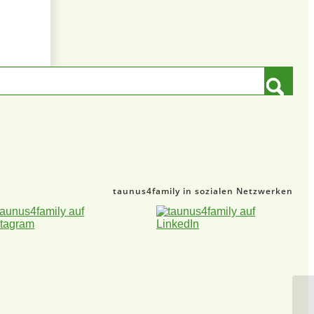
taunus4family in sozialen Netzwerken
Ho