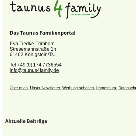
Das Taunus Familienportal
Eva Tiedke-Trimborn
Stresemannstraße 1h
61462 Königstein/Ts.
Tel +49 (0) 174 7736554
info@taunus4family.de
Über mich
,
Unser Newsletter
,
Werbung schalten
,
Impressum
,
Datenschu
Aktuelle Beiträge