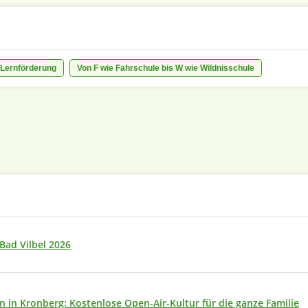
Lernförderung
Von F wie Fahrschule bis W wie Wildnisschule
 Bad Vilbel 2026
 in Kronberg: Kostenlose Open-Air-Kultur für die ganze Familie