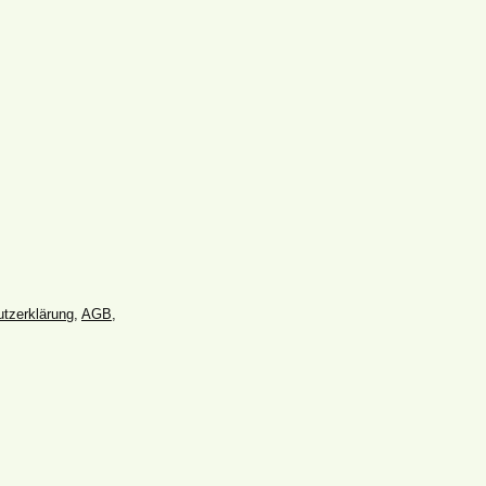
tz­erklärung
,
AGB
,