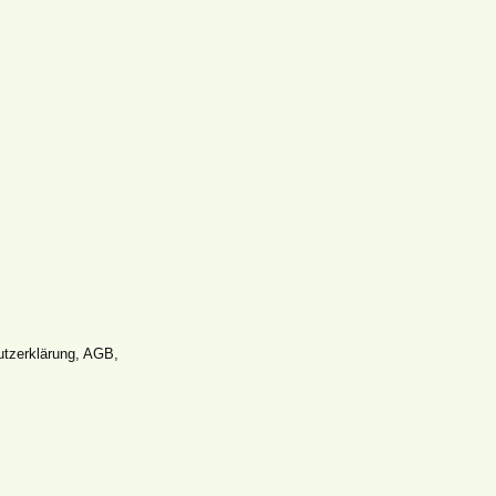
tz­erklärung
,
AGB
,