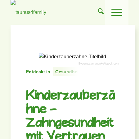
Evgenyatamanenko/istock.com
Entdeckt in
Gesundheit
Kinderzauberzä
hne –
Zahngesundheit
mit Vertrauen