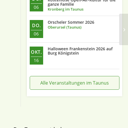
ganze Familie
06
Kronberg im Taunus
Orscheler Sommer 2026
DO.
Oberursel (Taunus)
Ve
06
Halloween Frankenstein 2026 auf
OKT.
Burg Königstein
16
Alle Veranstaltungen im Taunus