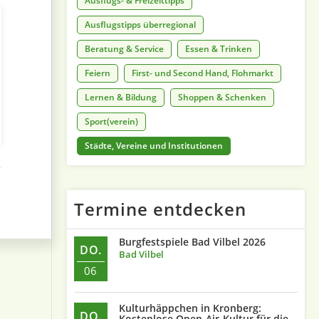
Ausflugs- & Freizeittipps
Ausflugstipps überregional
Beratung & Service
Essen & Trinken
Feiern
First- und Second Hand, Flohmarkt
Lernen & Bildung
Shoppen & Schenken
Sport(verein)
Städte, Vereine und Institutionen
Termine entdecken
Burgfestspiele Bad Vilbel 2026
DO.
Bad Vilbel
06
Kulturhäppchen in Kronberg:
DO.
Kostenlose Open-Air-Kultur für die