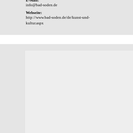
E-Mail:
info@bad-soden.de
Webseite:
http://www.bad-soden.de/de/kunst-und-
kultur.aspx