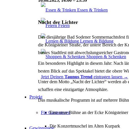
16.08.2025, 14:00
–
23:59
Essen & Trinken
Nacht der Lichter
Feiern
Das diesjährige Bad Sodener Sommernachtsfest fin
Lernen & Bildung
die Königsteiner Straße, der untere Bereich der Kr
buntes Stadtfest mit abwechslungsreicher Gastro
Shoppen & Schenken
Ein besonderes Highlight in diesem Jahr: Nach l
besten Blick auf das Spektakel bietet die obere W
Jetzt Deinen
Taunus Trend
eintragen lassen →
Unter dem Motto „Nacht der Lichter“ werden ab e
schaffen eine einzigartige Atmosphäre.
Projekt
Das musikalische Programm ist auf mehrere Bühne
Für Gastautoren
Eine neue Bühne an der Ecke Königsteiner
Die Konzertmuschel im Alten Kurpark
Gewinnspiele