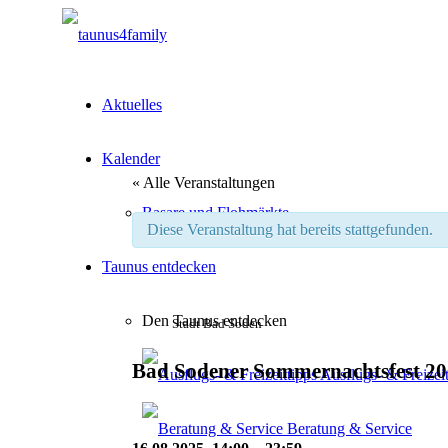
Aktuelles
Kalender
« Alle Veranstaltungen
Basare und Flohmärkte
Diese Veranstaltung hat bereits stattgefunden.
Taunus entdecken
Den Taunus entdecken
Stadt Bad Soden
Bad Sodener Sommernachtsfest 2
Ausflugs- & Freizeit
Beratung & Service