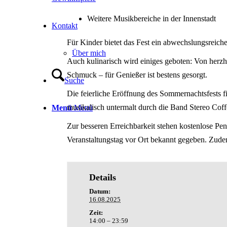
Weitere Musikbereiche in der Innenstadt
Kontakt
Für Kinder bietet das Fest ein abwechslungsreic
Über mich
Auch kulinarisch wird einiges geboten: Von herzh
Schmuck – für Genießer ist bestens gesorgt.
Suche
Die feierliche Eröffnung des Sommernachtsfests f
musikalisch untermalt durch die Band Stereo Coff
Menü
Menü
Zur besseren Erreichbarkeit stehen kostenlose P
Veranstaltungstag vor Ort bekannt gegeben. Zude
Details
Datum:
16.08.2025
Zeit:
14:00 – 23:59