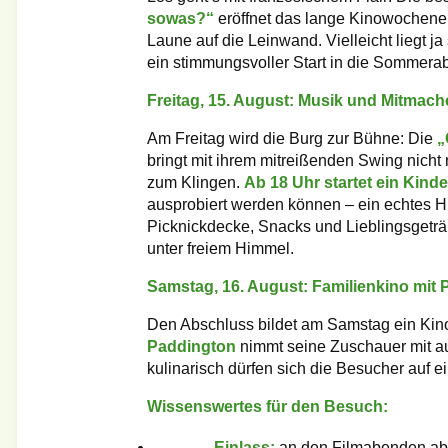
sowas?“
eröffnet das lange Kinowochenen
Laune auf die Leinwand. Vielleicht liegt ja
ein stimmungsvoller Start in die Sommera
Freitag, 15. August: Musik und Mitmache
Am Freitag wird die Burg zur Bühne: Die
„
bringt mit ihrem mitreißenden Swing nicht
zum Klingen.
Ab 18 Uhr startet ein Kin
ausprobiert werden können – ein echtes Hig
Picknickdecke, Snacks und Lieblingsgetr
unter freiem Himmel.
Samstag, 16. August: Familienkino mit
Den Abschluss bildet am Samstag ein Kinoh
Paddington
nimmt seine Zuschauer mit a
kulinarisch dürfen sich die Besucher auf 
Wissenswertes für den Besuch:
Einlass:
an den Filmabenden ab 