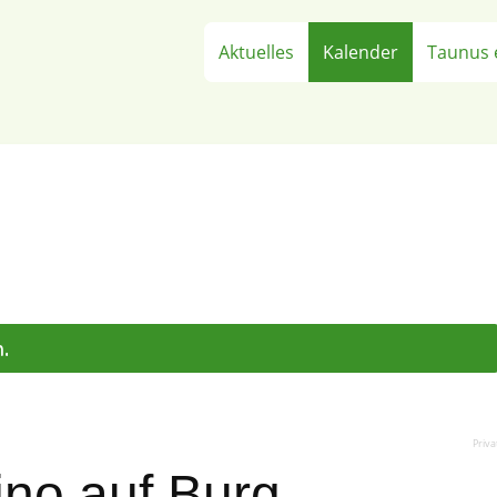
Aktuelles
Kalender
Taunus 
n.
Priva
ino auf Burg