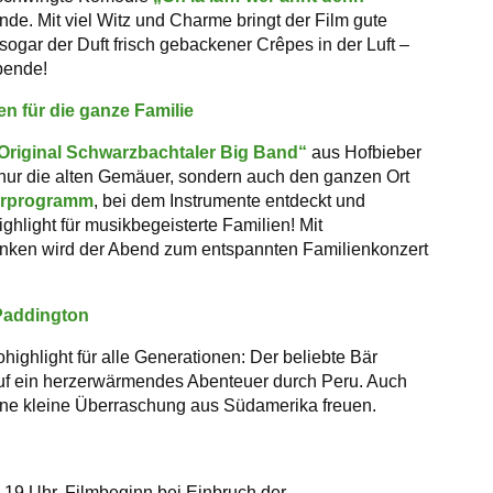
de. Mit viel Witz und Charme bringt der Film gute
 sogar der Duft frisch gebackener Crêpes in der Luft –
bende!
n für die ganze Familie
Original Schwarzbachtaler Big Band“
aus Hofbieber
 nur die alten Gemäuer, sondern auch den ganzen Ort
derprogramm
, bei dem Instrumente entdeckt und
hlight für musikbegeisterte Familien! Mit
änken wird der Abend zum entspannten Familienkonzert
 Paddington
ighlight für alle Generationen: Der beliebte Bär
uf ein herzerwärmendes Abenteuer durch Peru. Auch
eine kleine Überraschung aus Südamerika freuen.
19 Uhr, Filmbeginn bei Einbruch der