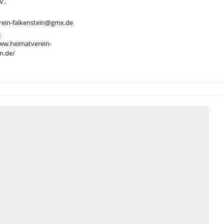
V..
rein-falkenstein@gmx.de
:
ww.heimatverein-
in.de/
chte/BurgFalkenstein