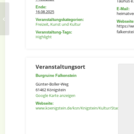
Taunus e.
Ende:
E-Mail:
16.08.2025
Familientour: Mit Spiel
heimatve
und Spaß und allen
Veranstaltungskategorien:
Webseite
Freizeit
,
Kunst und Kultur
Sinnen in der Natur
https://w
falkenste
Veranstaltung-Tags:
Highlight
Veranstaltungsort
Burgruine Falkenstein
Günter-Boller-Weg
61462
Königstein
Google Karte anzeigen
Webseite:
www.koenigstein.de/ksn/Knigstein/Kultur/Stadtgeschi