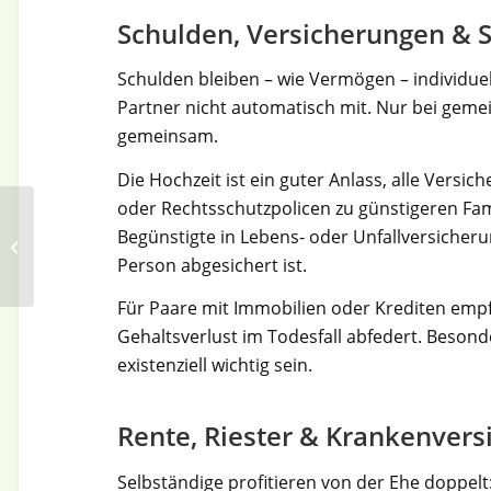
Schulden, Versicherungen & S
Schulden bleiben – wie Vermögen – individuell
Partner nicht automatisch mit. Nur bei gem
gemeinsam.
Die Hochzeit ist ein guter Anlass, alle Versic
oder Rechtsschutzpolicen zu günstigeren Fam
Advents- und
Begünstigte in Lebens- oder Unfallversicherun
Weihnachtsmärkte im
Taunus und der Region
Person abgesichert ist.
2025
Für Paare mit Immobilien oder Krediten empf
Gehaltsverlust im Todesfall abfedert. Beson
existenziell wichtig sein.
Rente, Riester & Krankenvers
Selbständige profitieren von der Ehe doppelt: