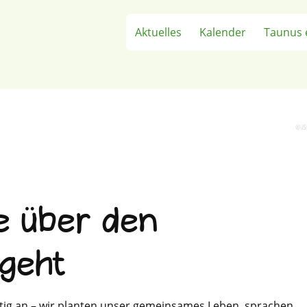
Aktuelles
Kalender
Taunus 
© iS
 über den
geht
ichtig an – wir planten unser gemeinsames Leben, sprachen