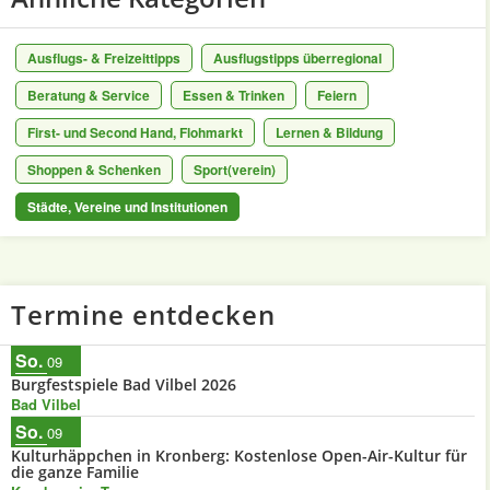
Ausflugs- & Freizeittipps
Ausflugstipps überregional
Beratung & Service
Essen & Trinken
Feiern
First- und Second Hand, Flohmarkt
Lernen & Bildung
Shoppen & Schenken
Sport(verein)
Städte, Vereine und Institutionen
Termine entdecken
So.
09
Burgfestspiele Bad Vilbel 2026
Bad Vilbel
So.
09
Kulturhäppchen in Kronberg: Kostenlose Open-Air-Kultur für
die ganze Familie