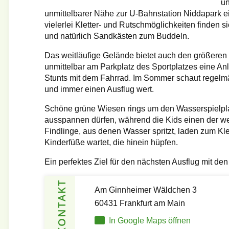
un
unmittelbarer Nähe zur U-Bahnstation Niddapark e
vielerlei Kletter- und Rutschmöglichkeiten finden 
und natürlich Sandkästen zum Buddeln.
Das weitläufige Gelände bietet auch den größeren
unmittelbar am Parkplatz des Sportplatzes eine An
Stunts mit dem Fahrrad. Im Sommer schaut regelmä
und immer einen Ausflug wert.
Schöne grüne Wiesen rings um den Wasserspielpla
ausspannen dürfen, während die Kids einen der wei
Findlinge, aus denen Wasser spritzt, laden zum Kle
Kinderfüße wartet, die hinein hüpfen.
Ein perfektes Ziel für den nächsten Ausflug mit den
KONTAKT
Am Ginnheimer Wäldchen 3
60431 Frankfurt am Main
In Google Maps öffnen