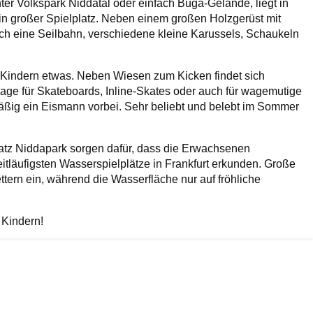
ter Volkspark Niddatal oder einfach Buga-Gelände, liegt in
in großer Spielplatz. Neben einem großen Holzgerüst mit
sich eine Seilbahn, verschiedene kleine Karussels, Schaukeln
 Kindern etwas. Neben Wiesen zum Kicken findet sich
lage für Skateboards, Inline-Skates oder auch für wagemutige
ßig ein Eismann vorbei. Sehr beliebt und belebt im Sommer
tz Niddapark sorgen dafür, dass die Erwachsenen
tläufigsten Wasserspielplätze in Frankfurt erkunden. Große
ttern ein, während die Wasserfläche nur auf fröhliche
 Kindern!