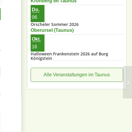
Kronberg im Taunus
Do.
06
Orscheler Sommer 2026
Oberursel (Taunus)
Okt.
16
Halloween Frankenstein 2026 auf Burg
Königstein
Alle Veranstaltungen im Taunus
VI
Le