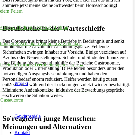
animiere jetzt meine kleine Schwester beim Homeschooling!
Feiern
Berufssuche in der Warteschleife
Lernen & Bildung
Das Coronavirus bringt kleine Betriebe in Bedrängnis und senkt
Shoppen & Schenken
unmittelbar die Anzahl der Ausbildungsplätze. Fehlende
Sicherheiten zwingen Inhaber zur Vorsicht. Einige verzichten auf
Azubis oder Neueinstellungen. Schüler und Studenten finanzieren
ihre Bildung überwiegend mithilfe der Bereiche Gastronomie,
zt Deinen
Taunus Trend
eintragen lassen →
Produktion oder Unterhaltung. Diese leiden besonders unter den
notwendigen Ausgangsbeschränkungen und haben den
Personalbedarf enorm reduziert. Helfer werden häufig zuerst
Projekt
entlassen und während der Lockerungen zuletzt wieder beschäftigt.
Minimierte Außenkontakte, inklusive der Bewerbungsgespräche,
erschweren die Situation weiter.
 Gastautoren
Gewinnspiele
So reagieren junge Menschen:
Meinungen und Alternativen
Kontakt