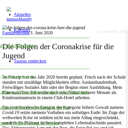
Aktuelles
Kalender
Familienpolitik
/
1. Juni 2020
© corona-4970836_1920
Die Folgen der Coronakrise für die
are und Flohmärkte
Jugend
Taunus entdecken
 Taunus entdecken
Im Prinzip war das Jahr 2020 bereits geplant. Frisch nach der Schule
standen mir unzählige Möglichkeiten offen: Auslandsaufenthalt,
Freiwilliges Soziales Jahr oder der Beginn einer Ausbildung. Mein
Ausflugs- & Freizeittipps
Plan stand fest. Ich wollte nach dem Abitur mehrere Monate als
Kinderanimateurin in einem Club-Hotel arbeiten.
Ein einschneidendes Ereignis der Kategorie höhere Gewalt namens
Beratung & Service
Covid-19
setzte meinem Vorhaben ein sofortiges Ende: Im Zuge der
weltweiten Krise ist seitdem nicht nur mein Alltag eingeschränkt,
sondern die Planung meines kompletten Lebensabschnitts pausiert.
Essen & Trinken
Das Abiturzeugnis kam mit der Post, die Feier fiel aus und ich