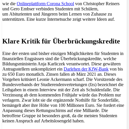
wie die
Onlineplattform Corona School
von Christopher Reiners
und Gero Embser verbinden Studenten mit Schülern,
um Abiturienten und Jüngeren beim Lernen von Zuhause zu
unterstützen. Eine kurze Internetsuche zeigt weitere Ideen auf.
Klare Kritik für Überbrückungskredite
Eine der ersten und bisher einzigen Möglichkeiten für Studenten in
finanziellen Engpässen sind die Überbrückungskredite, welche
Bildungsministerin Anja Karliczek verantwortet. Diese gewähren
Antragsstellern unkompliziert ein
Darlehen der KfW-Bank
von bis
zu 650 Euro monatlich. Zinsen fallen ab März 2021 an. Dieses
Vorgehen kritisiert Leonie Ackermann scharf. Die Vorsitzende des
Bundesverbands der Studierendenvertretungen (fzs) bezeichnet die
Leihgaben in einem Interview mit der Zeit als Schuldenfalle. Die
Verzinsung ab dem kommenden Frühjahr würde das Problem nur
verlagern. Zwar lobt sie die ergänzende Nothilfe für Sonderfälle,
bemängelt aber ihre Höhe von 100 Millionen Euro. Sie fordert eine
Anpassung dieses Rettungsschirms auf eine Milliarde. Die
betroffene Gruppe ist besonders groß, da die meisten Studenten
keinen Anspruch auf Arbeitslosengeld haben.