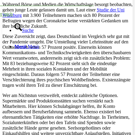
Während Börse und Medien die Wirtschaftslage besorgt beobachten,
gehen junge Leute gelassen damit um. Laut einer
Studie der Uni
r mich
Würzburg
mit 3.900 Teilnehmern machen sich 80 Prozent der
Befragten wegen der Coronakrise keine verstärkten Gedanken um
ihre berufliche Zukunft.
Suche
Diese Zuversicht zeigt, dass Deutschland im Vergleich sehr gut mit
der Pandemie umgeht. Die Umstellung vieler Lehrinstitute auf den
Menü
Menü
Onlinebetrieb sehen 57 Prozent positiv. Einerseits können
Kommunikations- und Technikschwierigkeiten den überschaubaren
Wert verantworten, andererseits zeigt sich ein zusätzliches Problem:
Mit 83 beziehungsweise 82 Prozent sieht sich die eindeutige
Mehrheit in ihren sozialen Kontakten und der Mobilität
eingeschränkt. Daraus folgern 57 Prozent der Teilnehmer eine
Verschlechterung ihres psychischen Wohlbefindens. Existenzängste
tragen wohl ihren Teil zu dieser Einschätzung bei.
Wer am Nichtstun verzweifelt, entdeckt zahlreiche Optionen.
Supermärkte und Produktionsstätten suchen verstärkt nach
Mitarbeitern. Hier können Schulabgänger helfen, ihr Konto
aufbessern und Berufserfahrung sammeln. Ebenso existiert bei
ehrenamtlichen Tätigkeiten eine erhöhte Nachfrage. In Tierheimen,
Sozialunterkünften oder bei den Tafeln sind Spenden sowie
zusätzliche Hände gerne gesehen. Seelsorgehotlines oder
Einkaufshilfen sind weitere unverzichtbare Anlaufstellen. Initiativen