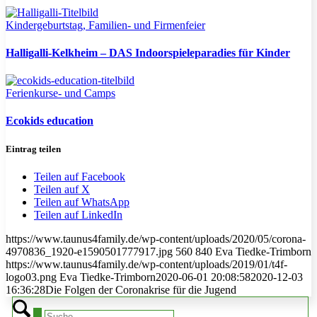
Kindergeburtstag, Familien- und Firmenfeier
Halligalli-Kelkheim – DAS Indoorspieleparadies für Kinder
Ferienkurse- und Camps
Ecokids education
Eintrag teilen
Teilen auf Facebook
Teilen auf X
Teilen auf WhatsApp
Teilen auf LinkedIn
https://www.taunus4family.de/wp-content/uploads/2020/05/corona-
4970836_1920-e1590501777917.jpg
560
840
Eva Tiedke-Trimborn
https://www.taunus4family.de/wp-content/uploads/2019/01/t4f-
logo03.png
Eva Tiedke-Trimborn
2020-06-01 20:08:58
2020-12-03
16:36:28
Die Folgen der Coronakrise für die Jugend